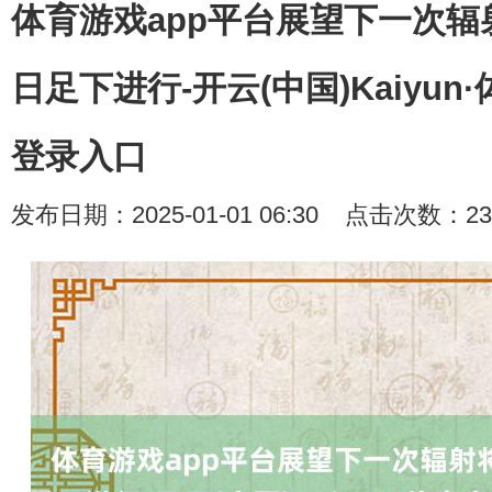
体育游戏app平台展望下一次辐射将
日足下进行-开云(中国)Kaiyun
登录入口
发布日期：2025-01-01 06:30 点击次数：23