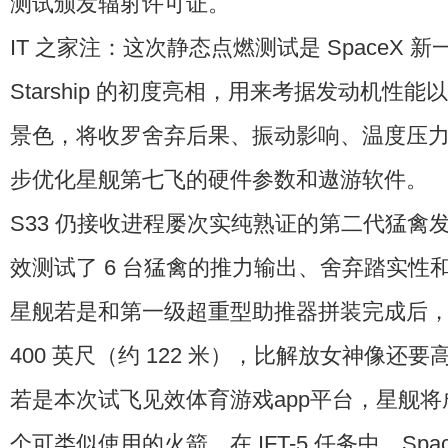
测试颁发辐射许可证。
IT 之家注：这次静态点燃测试是 SpaceX 新一代 
Starship 的初度亮相，用来考据发动机性
景色，将收罗舍弃后果、振动影响、温度压
步优化星舰第七飞的硬件参数和遨游软件。
S33 仍接收进程屡次实纯熟证的第二代猛禽
效测试了 6 台猛禽的推力输出、舍弃踏实性
星舰若是和第一级超重型助推器拼装完成后
400 英尺（约 122 米），比解放女神像还要
若是本次试飞见效体育游戏app平台，星舰
个可类似使用的火箭，在 IFT-5 任务中，Spa