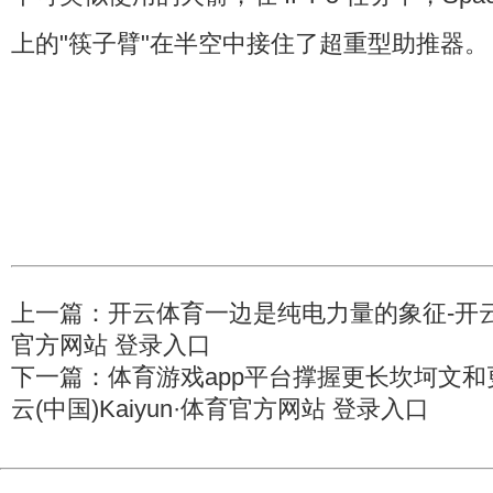
上的"筷子臂"在半空中接住了超重型助推器。
上一篇：
开云体育一边是纯电力量的象征-开云(中
官方网站 登录入口
下一篇：
体育游戏app平台撑握更长坎坷文和
云(中国)Kaiyun·体育官方网站 登录入口