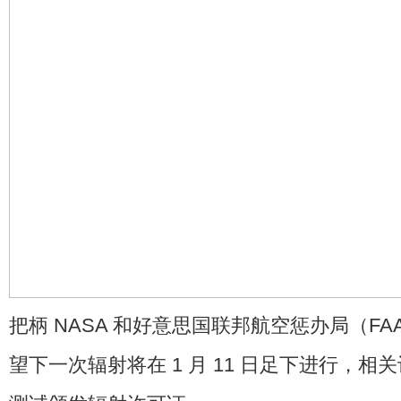
把柄 NASA 和好意思国联邦航空惩办局（F
望下一次辐射将在 1 月 11 日足下进行，相关