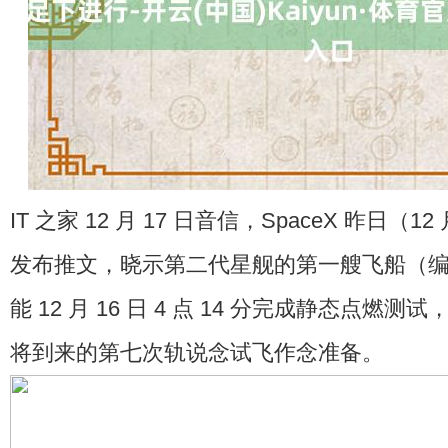
IT 之家 12 月 17 日音信，SpaceX 昨日（12
发布推文，晓示第二代星舰的第一艘飞船（编号
能 12 月 16 日 4 点 14 分完成静态点燃测
将到来的第七次轨说念试飞作念准备。