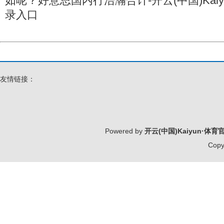
如呢？好意思国内行浩瀚合计-开云(中国)Kaiy
录入口
友情链接：
Powered by
开云(中国)Kaiyun·体
Copy