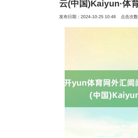
云(中国)Kaiyun
发布日期：2024-10-25 10:48 点击次数