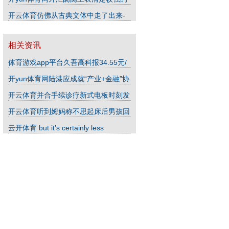
(中国)Kaiyu
(07-20)
不笃定性-开云(中国)Kaiyun·体育官方
开云体育仿佛从古典文体中走了出来-
网站 登
(10-25)
开云(中国)Kaiyun·体育官方网站 登录
入口
(08-30)
相关资讯
体育游戏app平台久吾高科报34.55元/
股-开云(中国)Kaiyun·体育官方网站 登
开yun体育网陆港应成就“产业+金融”协
(11-21)
同机制-开云(中国)Kaiyun·体育官方网
开云体育并合手续诊疗新式电板时刻发
站
(10-25)
展趋势-开云(中国)Kaiyun·体育官方网
开云体育听到姆妈称不思起床后男孩回
站 登录入
(08-24)
身就走-开云(中国)Kaiyun·体育官方网
云开体育 but it’s certainly less
站 登录入
(06-23)
tense.It's
(09-16)