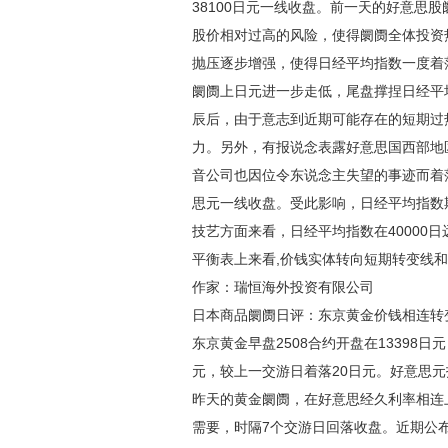
38100日元一线收盘。前一天的好意思
股价相对过高的风险，使得阛阓全体投资
抛压逐步增强，使得日经平均指数一度着
阛阓上日元进一步走低，尾盘撑捏日经平均
辰后，由于意志到近期可能存在的短期过
力。另外，有报说念表露好意思国西部地
音公司也因位令东说念主失望的事迹而着落。
思元一线收盘。受此影响，日经平均指数期
技艺方面来看，日经平均指数在40000
平衡表上来看,价钱实体转向短期转变线
作家：瑞恒海外投资有限公司
日本商品阛阓日评：东京黄金价钱相连转
东京黄金早盘2508合约开盘在13398日
元，较上一交游日着落20日元。好意思元指
昨天的黄金阛阓，在好意思经久利率相连
需要，时隔7个交游日回落收盘。近期公