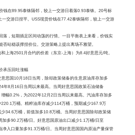
价钱在89.95泰铢隔邻，较上一交游日着落0.93泰铢。20号标
较上一交游日捏平。USS现货价钱在77.42泰铢隔邻，较上一交游
回落，短期插足区间动荡的行情。一目平衡表上来看，价钱实
能否站稳该撑捏价位。交游策略上提出离场不雅望。
约和上海2501月合约的价差（东京-上海）为8.4好意思元/吨。
价承压回吐涨幅
交意思国10月18日当周，除却政策储备的生意原油库存加多
为2024年8月16日当周以来最高。当周好意思国政策石油储备
桶，增幅0.2%，为2022年12月2日当周以来最高。汽油库存加多
少220.1万桶。精粹油库存减少114万桶，预期减少167.9万
减少34.6万桶，前值加多10.8万桶。当周好意思国除却政策储
周加多90.2万桶/日。好意思国原油出口减少1.1万桶/日至
原油净入口量加多91.3万桶/日。当周好意思国国内原油产量保管