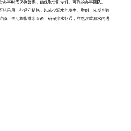
舍办事时需保执警惕，确保取舍到专科、可靠的办事团队。
不错采用一些退守措施，以减少漏水的发生。举例，依期查验
维修。依期算帐排水管谈，确保排水畅通，亦然注重漏水的进