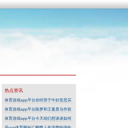
热点资讯
体育游戏app平台你经营于中好意思买
卖研讨的最新情况吗？毛宁默示-开云
体育游戏app平台陈梦和王曼昱当作前
(中国)Kaiyu
(07-09)
两号单打-开云(中国)Kaiyun·体育官方
体育游戏app平台今天咱们想谈谈如何
网站 登
(07-20)
通过技巧转换提高储能的可靠性-开云
开yun体育网外汇阛阓上表清楚较强的