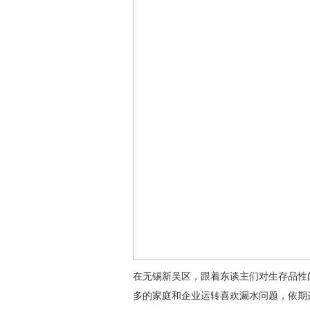
在无锡新吴区，跟着东谈主们对生存品性
多的家庭和企业运转喜欢漏水问题，依期