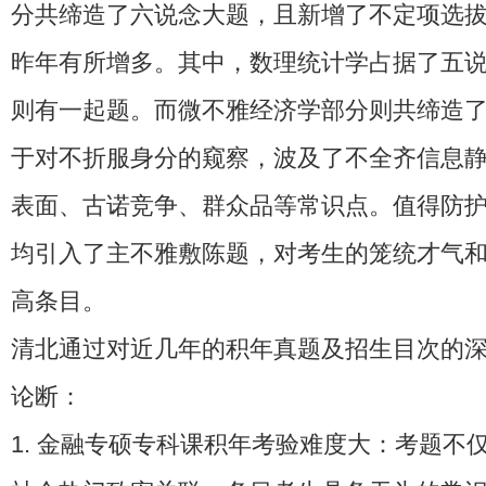
分共缔造了六说念大题，且新增了不定项选
昨年有所增多。其中，数理统计学占据了五
则有一起题。而微不雅经济学部分则共缔造
于对不折服身分的窥察，波及了不全齐信息
表面、古诺竞争、群众品等常识点。值得防
均引入了主不雅敷陈题，对考生的笼统才气
高条目。
清北通过对近几年的积年真题及招生目次的
论断：
1. 金融专硕专科课积年考验难度大：考题不