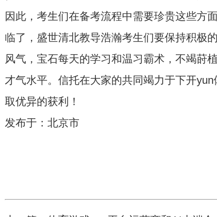
因此，考生们在备考流程中需要珍贵这些方
临了，盛世清北教导浩瀚考生们要保持积极
风气，宝石每天的学习和温习霸术，不竭莳
才气水平。信托在大家的共同竭力于下开yu
取优异的获利！
发布于：北京市