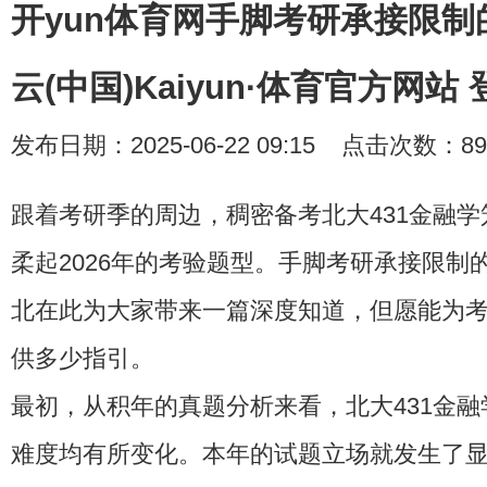
开yun体育网手脚考研承接限制
云(中国)Kaiyun·体育官方网站
发布日期：2025-06-22 09:15 点击次数：89
跟着考研季的周边，稠密备考北大431金融
柔起2026年的考验题型。手脚考研承接限制
北在此为大家带来一篇深度知道，但愿能为
供多少指引。
最初，从积年的真题分析来看，北大431金
难度均有所变化。本年的试题立场就发生了