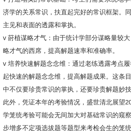
济学的关系常识，扶直起完好的常识框架。
主见和表面的透露和掌执。
v 莳植谋略才气：由于统计学部分谋略量较
略才气的西席，提高解题速率和准确率。
v 培养快速解题念念维：通过老练透露考点
起快速的解题念念维，提高解题成果。这条
中不仅要珍贵常识的掌执，还要珍贵解题妙
此外，凭证本年的考验情况，盛世清北展望202
学笼统考验可能会无间加大对基础常识的窥
步增多不定项选拔题等题型来考检会生的笼