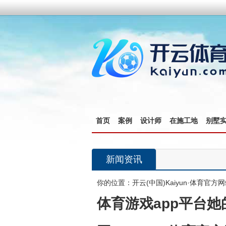
首页
案例
设计师
在施工地
别墅
新闻资讯
你的位置：
开云(中国)Kaiyun·体育官方
体育游戏app平台她