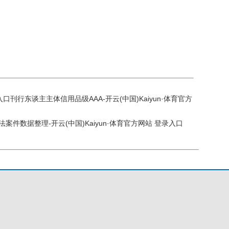
入口刊行东谈主主体信用品级AAA-开云(中国)Kaiyun·体育官方
案件数据整理-开云(中国)Kaiyun·体育官方网站 登录入口