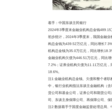
着手：中国东谈主民银行
2024年3季度末金融业机构总金钱489.1
初步统计，2024年3季度末，我国金融业
构总金钱为439.52万亿元，同比增长7.
机构总金钱为35.0万亿元，同比增长18.3
金融业机构欠债为446.51万亿元，同比增
7.2%；证券业机构欠债为11.11万亿元
18.6%。
注1:金融业机构总金钱、欠债和整个者
中，银行业机构指法东谈主金融机构（含
货公司和基金公司，证券公司和期货公司
司、东谈主身保障公司、再保障公司、保
注2:数据着手于国度金融监督处理总局