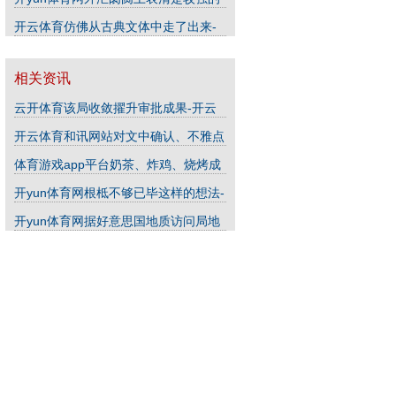
(中国)Kaiyu
(07-20)
不笃定性-开云(中国)Kaiyun·体育官方
开云体育仿佛从古典文体中走了出来-
网站 登
(10-25)
开云(中国)Kaiyun·体育官方网站 登录
入口
(08-30)
相关资讯
云开体育该局收敛擢升审批成果-开云
(中国)Kaiyun·体育官方网站 登录入口
开云体育和讯网站对文中确认、不雅点
(03-11)
判断保握中立-开云(中国)Kaiyun·体育
体育游戏app平台奶茶、炸鸡、烧烤成
官方网站
(06-08)
了日常标配-开云(中国)Kaiyun·体育官
开yun体育网根柢不够已毕这样的想法-
方网站
(05-10)
开云(中国)Kaiyun·体育官方网站 登录
开yun体育网据好意思国地质访问局地
入口
(07-19)
震信息网音讯-开云(中国)Kaiyun·体育
官方网站
(06-28)