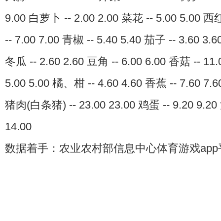
9.00 白萝卜 -- 2.00 2.00 菜花 -- 5.00 5.00 西
-- 7.00 7.00 青椒 -- 5.40 5.40 茄子 -- 3.60 3.
冬瓜 -- 2.60 2.60 豆角 -- 6.00 6.00 香菇 -- 1
5.00 5.00 橘、柑 -- 4.60 4.60 香蕉 -- 7.60 7.6
猪肉(白条猪) -- 23.00 23.00 鸡蛋 -- 9.20 9.20
14.00
数据着手：农业农村部信息中心体育游戏app