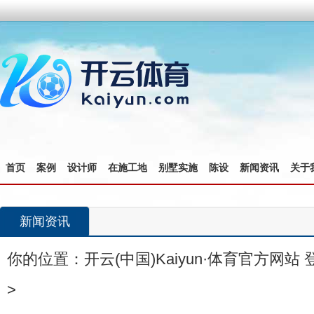
首页
案例
设计师
在施工地
别墅实施
陈设
新闻资讯
关于
新闻资讯
你的位置：
开云(中国)Kaiyun·体育官方网站
>