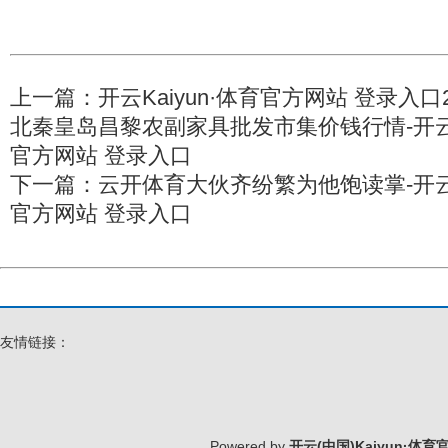
上一篇：
开云Kaiyun·体育官方网站 登录入口2
北秦皇岛昌黎农副家具批发市集价钱行情-开云(中
官方网站 登录入口
下一篇：
云开体育大伙齐纷繁为他饱读掌-开云(中
官方网站 登录入口
友情链接：
Powered by
开云(中国)Kaiyun·体