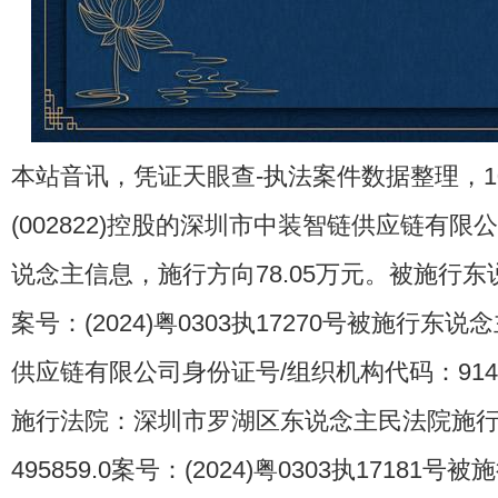
本站音讯，凭证天眼查-执法案件数据整理，10
(002822)控股的深圳市中装智链供应链有限
说念主信息，施行方向78.05万元。被施行
案号：(2024)粤0303执17270号被施行
供应链有限公司身份证号/组织机构代码：9144030
施行法院：深圳市罗湖区东说念主民法院施
495859.0案号：(2024)粤0303执1718