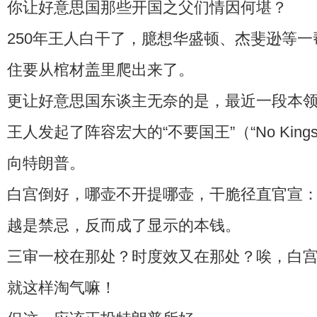
你让好意思国那些开国之父们情因何堪？
250年王人白干了，臆想华盛顿、杰斐逊等
住要从棺材盖里爬出来了。
更让好意思国东谈主无奈的是，最近一段本
王人发起了阵容宏大的“不要国王”（“No Kin
向特朗普。
白宫倒好，哪壶不开提哪壶，干脆径直官宣
越是禁忌，反而成了显示的本钱。
三审一校在那处？时度效又在那处？唉，白
就这样淘气嘛！