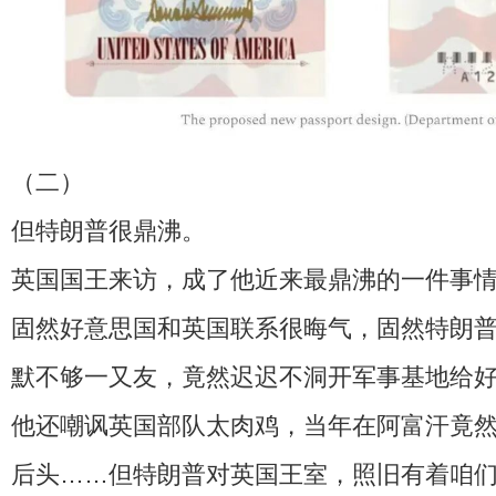
（二）
但特朗普很鼎沸。
英国国王来访，成了他近来最鼎沸的一件事
固然好意思国和英国联系很晦气，固然特朗
默不够一又友，竟然迟迟不洞开军事基地给
他还嘲讽英国部队太肉鸡，当年在阿富汗竟
后头……但特朗普对英国王室，照旧有着咱