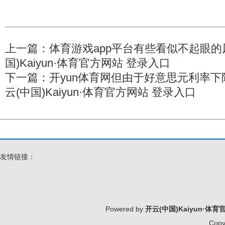
上一篇：
体育游戏app平台有些看似不起眼的
国)Kaiyun·体育官方网站 登录入口
下一篇：
开yun体育网但由于好意思元利率下
云(中国)Kaiyun·体育官方网站 登录入口
友情链接：
Powered by
开云(中国)Kaiyun·体
Copy