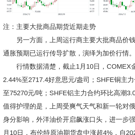
注：主要大批商品期货近期走势
另一方面，上周运行商主要大批商品价钱
通胀预期已运行传导扩散，演绎为加价行情
行情数据清楚，截止1月10日，COMEX
2.44%至2717.4好意思元/盎司；SHFE铜主
至75270元/吨；SHFE铝主力合约环比高潮3.0
值得护理的是，上周受爽气天气和新一轮对
身分影响，外洋油价开启飙涨口头，进一步强化
月10日，布伦特原油期货盘中涨超4%，自202