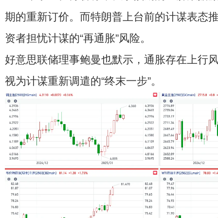
期的重新订价。而特朗普上台前的计谋表态
资者担忧计谋的“再通胀”风险。
好意思联储理事鲍曼也默示，通胀存在上行风
视为计谋重新调遣的“终末一步”。