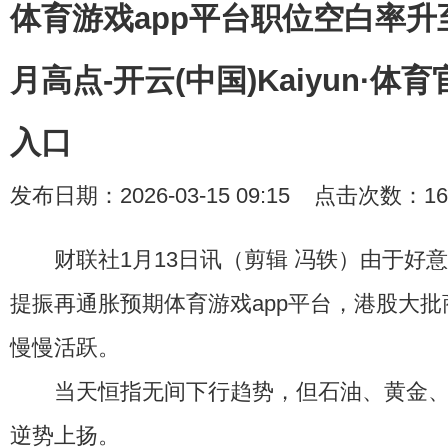
体育游戏app平台职位空白率升至
月高点-开云(中国)Kaiyun·体
入口
发布日期：2026-03-15 09:15 点击次数：16
财联社1月13日讯（剪辑 冯轶）由于好
提振再通胀预期体育游戏app平台，港股大
慢慢活跃。
当天恒指无间下行趋势，但石油、黄金、
逆势上扬。