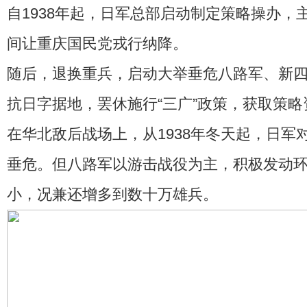
自1938年起，日军总部启动制定策略操办，
间让重庆国民党戎行纳降。
随后，退换重兵，启动大举垂危八路军、新
抗日字据地，罢休施行“三广”政策，获取策
在华北敌后战场上，从1938年冬天起，日军
垂危。但八路军以游击战役为主，积极发动
小，况兼还增多到数十万雄兵。