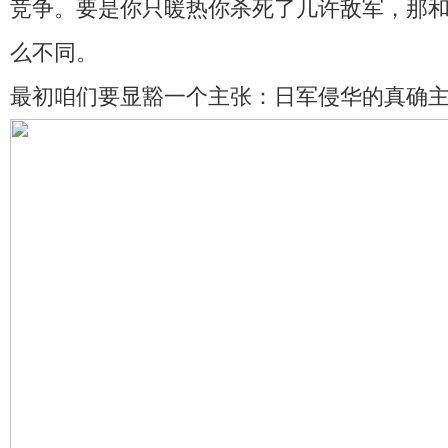
竞争。要是你只暖热你杀死了几许敌军，那
么不同。
最初咱们要显豁一个主张：日军侵华的真确