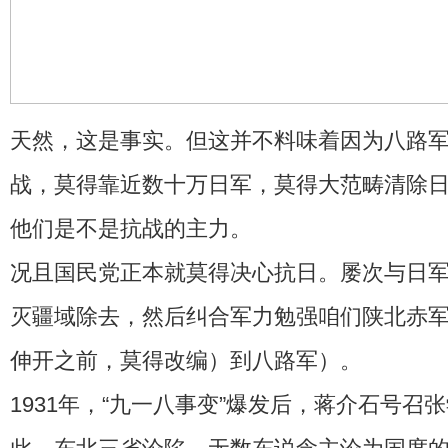
天然，这是事实。但这并不料味着因为八路
战，莫得靠近数十万日军，莫得大范畴清除
他们是不是抗战的主力。
况且国民党正本就莫得决心抗日。屡次与日
灭疆域除去，然后纠合军力勉强咱们陕北赤
伸开之前，莫得改编）到八路军）。
1931年，“九一八事变”爆发后，蒋介石号召