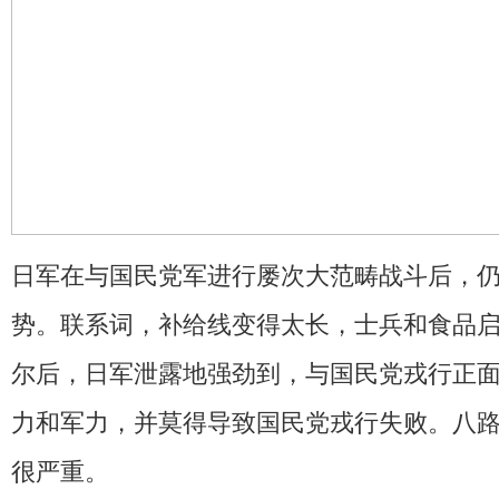
日军在与国民党军进行屡次大范畴战斗后，
势。联系词，补给线变得太长，士兵和食品
尔后，日军泄露地强劲到，与国民党戎行正
力和军力，并莫得导致国民党戎行失败。八
很严重。