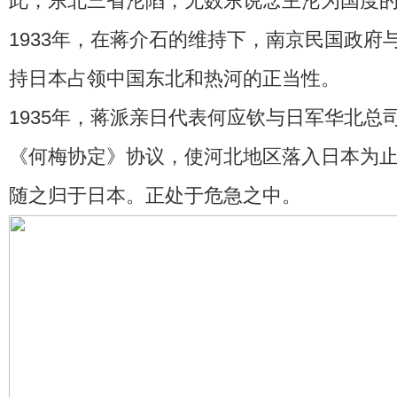
此，东北三省沦陷，无数东说念主沦为国度
1933年，在蒋介石的维持下，南京民国政府
持日本占领中国东北和热河的正当性。
1935年，蒋派亲日代表何应钦与日军华北总
《何梅协定》协议，使河北地区落入日本为
随之归于日本。正处于危急之中。