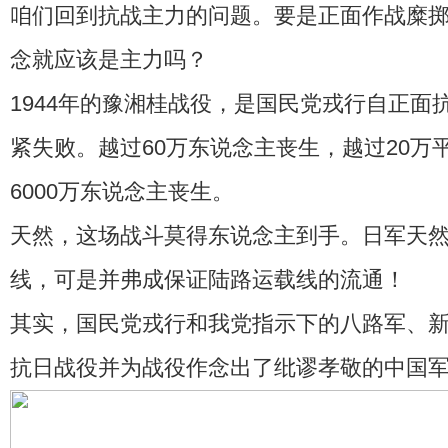
咱们回到抗战主力的问题。要是正面作战糜
念就应该是主力吗？
1944年的豫湘桂战役，是国民党戎行自正面
紧失败。越过60万东说念主丧生，越过20万
6000万东说念主丧生。
天然，这场战斗莫得东说念主到手。日军天
线，可是并弗成保证陆路运载线的流通！
其实，国民党戎行和我党指示下的八路军、
抗日战役并为战役作念出了纰谬孝敬的中国