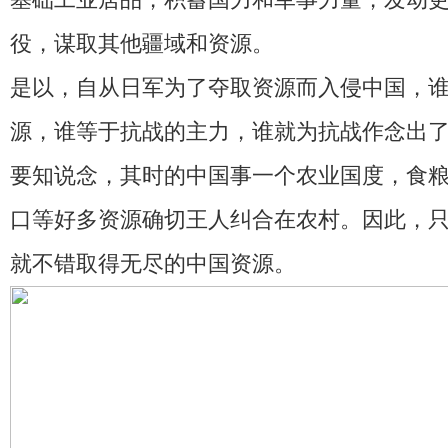
役，谋取其他疆域和资源。
是以，自从日军为了夺取资源而入侵中国，
源，谁等于抗战的主力，谁就为抗战作念出
要知说念，其时的中国事一个农业国度，食
口等好多资源确切王人纠合在农村。因此，
就不错取得无尽的中国资源。