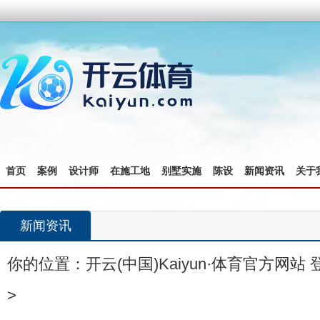
首页
案例
设计师
在施工地
别墅实施
陈设
新闻资讯
关于
新闻资讯
你的位置：
开云(中国)Kaiyun·体育官方网站
>