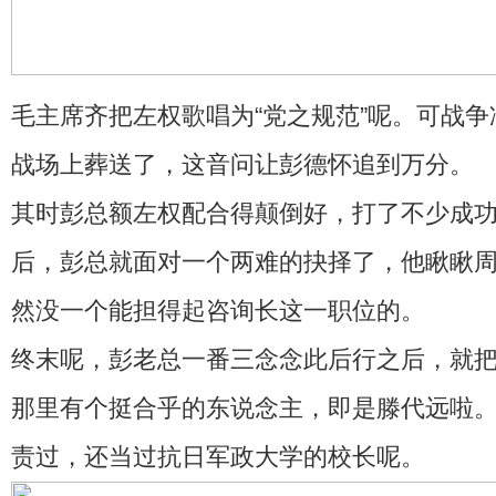
毛主席齐把左权歌唱为“党之规范”呢。可战
战场上葬送了，这音问让彭德怀追到万分。
其时彭总额左权配合得颠倒好，打了不少成
后，彭总就面对一个两难的抉择了，他瞅瞅
然没一个能担得起咨询长这一职位的。
终末呢，彭老总一番三念念此后行之后，就
那里有个挺合乎的东说念主，即是滕代远啦
责过，还当过抗日军政大学的校长呢。