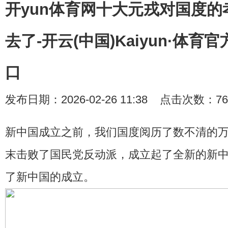
开yun体育网十大元戎对国度的
去了-开云(中国)Kaiyun·体育
口
发布日期：2026-02-26 11:38 点击次数：76
新中国成立之前，我们国度阅历了数不清的
末击败了国民党反动派，成立起了全新的新
了新中国的成立。