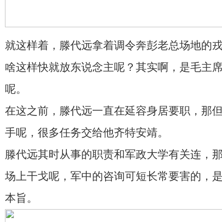
就这样着，滕代远拿着调令奔彭老总场地的
啥这样快就放东说念主呢？其实啊，是毛主
呢。
在这之前，滕代远一直在延容身居要职，那
手呢，很多任务交给他齐特安靖。
滕代远其时从事的职责和军政大学有关连，
场上干戈呢，军中的咨询可短长常要害的，
本旨。