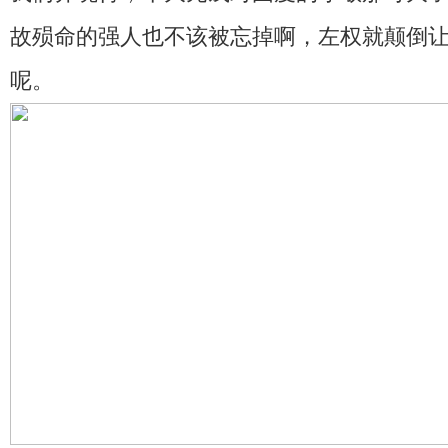
故殒命的强人也不该被忘掉啊，左权就颠倒
呢。