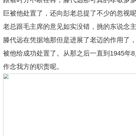
巨被他处置了，还向彭老总提了不少的忽视
老总跟毛主席的意见如实没错，挑的东说念
滕代远在凭据地那但是进展了老迈的作用了
被他给成功处置了。从那之后一直到1945年
作念我方的职责呢。