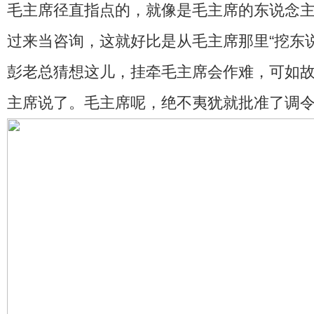
毛主席径直指点的，就像是毛主席的东说念
过来当咨询，这就好比是从毛主席那里“挖东说
彭老总猜想这儿，挂牵毛主席会作难，可如
主席说了。毛主席呢，绝不夷犹就批准了调